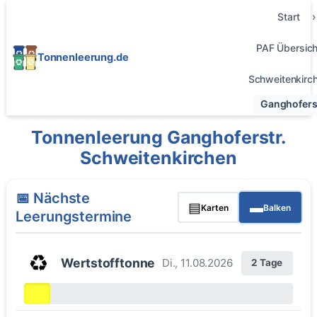
Start
PAF Übersich
Tonnenleerung.de
Schweitenkirc
Ganghoferst
Tonnenleerung Ganghoferstr.
Schweitenkirchen
📅 Nächste
▤
▬
Karten
Balken
Leerungstermine
♻️
Wertstofftonne
Di., 11.08.2026
2 Tage