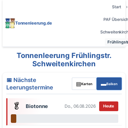
Start
PAF Übersich
Tonnenleerung.de
Schweitenkirc
Frühlingstr
Tonnenleerung Frühlingstr.
Schweitenkirchen
📅 Nächste
▤
▬
Karten
Balken
Leerungstermine
🥬
Biotonne
Do., 06.08.2026
Heute