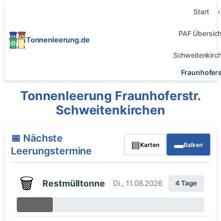
Start
PAF Übersich
Tonnenleerung.de
Schweitenkirc
Fraunhofers
Tonnenleerung Fraunhoferstr.
Schweitenkirchen
📅 Nächste
▤
▬
Karten
Balken
Leerungstermine
🗑️
Restmülltonne
Di., 11.08.2026
4 Tage