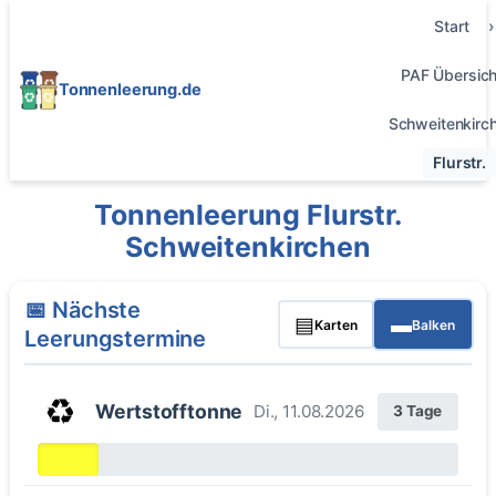
Start
PAF Übersich
Tonnenleerung.de
Schweitenkirc
Flurstr.
Tonnenleerung Flurstr.
Schweitenkirchen
📅 Nächste
▤
▬
Karten
Balken
Leerungstermine
♻️
Wertstofftonne
Di., 11.08.2026
3 Tage