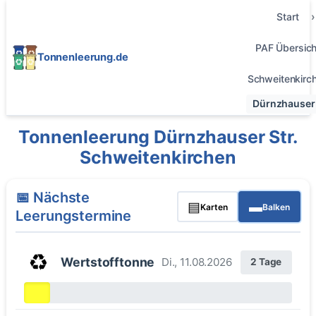
Start
PAF Übersich
Tonnenleerung.de
Schweitenkirc
Dürnzhauser 
Tonnenleerung Dürnzhauser Str.
Schweitenkirchen
📅 Nächste
▤
▬
Karten
Balken
Leerungstermine
♻️
Wertstofftonne
Di., 11.08.2026
2 Tage