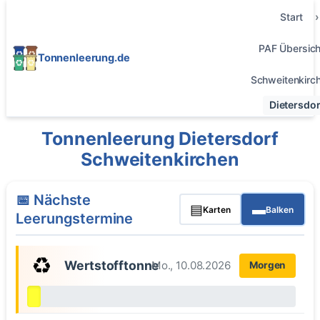
Start
PAF Übersich
Tonnenleerung.de
Schweitenkirc
Dietersdor
Tonnenleerung Dietersdorf
Schweitenkirchen
📅 Nächste
▤
▬
Karten
Balken
Leerungstermine
♻️
Wertstofftonne
Mo., 10.08.2026
Morgen