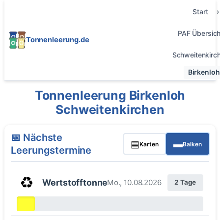
Start
PAF Übersich
Tonnenleerung.de
Schweitenkirc
Birkenloh
Tonnenleerung Birkenloh
Schweitenkirchen
📅 Nächste
▤
▬
Karten
Balken
Leerungstermine
♻️
Wertstofftonne
Mo., 10.08.2026
2 Tage