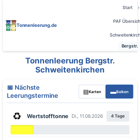
Start
PAF Übersich
Tonnenleerung.de
Schweitenkirc
Bergstr.
Tonnenleerung Bergstr.
Schweitenkirchen
📅 Nächste
▤
▬
Karten
Balken
Leerungstermine
♻️
Wertstofftonne
Di., 11.08.2026
4 Tage