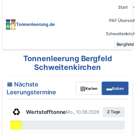
Start
PAF Übersich
Tonnenleerung.de
Schweitenkirc
Bergfeld
Tonnenleerung Bergfeld
Schweitenkirchen
📅 Nächste
▤
▬
Karten
Balken
Leerungstermine
♻️
Wertstofftonne
Mo., 10.08.2026
2 Tage