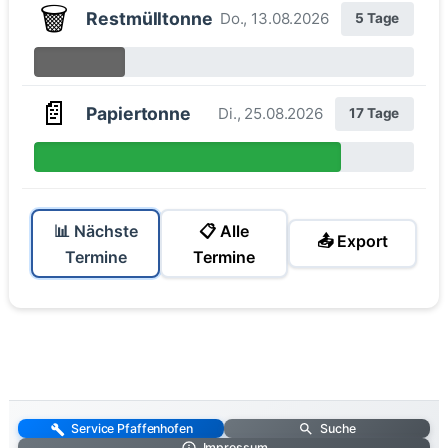
🗑️
Restmülltonne
Do., 13.08.2026
5 Tage
📄
Papiertonne
Di., 25.08.2026
17 Tage
📊 Nächste
📋 Alle
📤 Export
Termine
Termine
Service Pfaffenhofen
Suche
Impressum