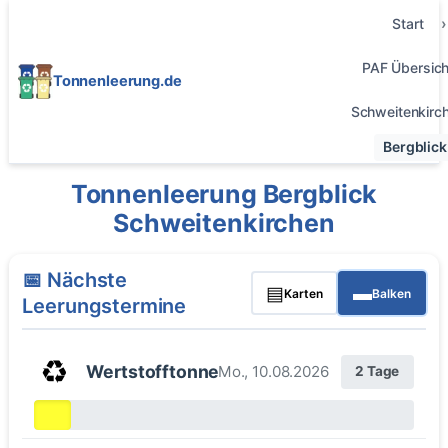
Start
PAF Übersich
Tonnenleerung.de
Schweitenkirc
Bergblick
Tonnenleerung Bergblick
Schweitenkirchen
📅 Nächste
▤
▬
Karten
Balken
Leerungstermine
♻️
Wertstofftonne
Mo., 10.08.2026
2 Tage