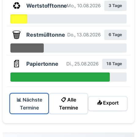
♻️
Wertstofftonne
Mo., 10.08.2026
3 Tage
🗑️
Restmülltonne
Do., 13.08.2026
6 Tage
📄
Papiertonne
Di., 25.08.2026
18 Tage
📊 Nächste
📋 Alle
📤 Export
Termine
Termine