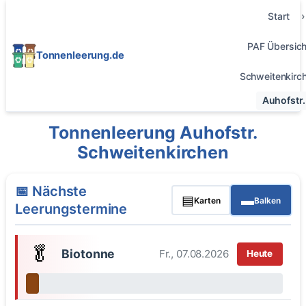
Start
PAF Übersich
Tonnenleerung.de
Schweitenkirc
Auhofstr.
Tonnenleerung Auhofstr.
Schweitenkirchen
📅 Nächste
▤
▬
Karten
Balken
Leerungstermine
🥬
Biotonne
Fr., 07.08.2026
Heute