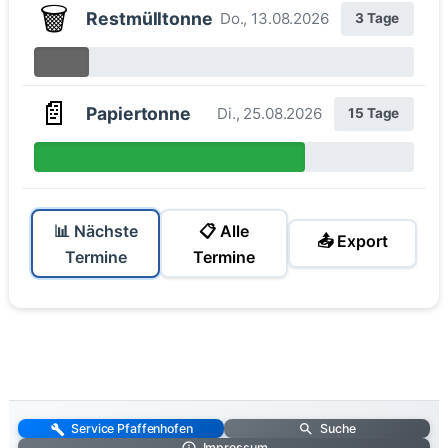
🗑️
Restmülltonne
Do., 13.08.2026
3 Tage
📄
Papiertonne
Di., 25.08.2026
15 Tage
📊 Nächste
📋 Alle
📤 Export
Termine
Termine
Service Pfaffenhofen
Suche
Impressum