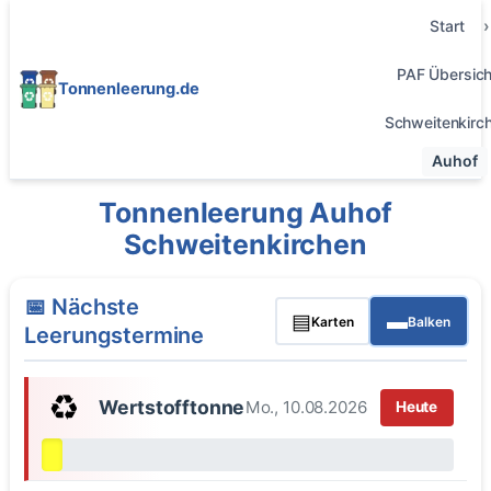
Start
PAF Übersich
Tonnenleerung.de
Schweitenkirc
Auhof
Tonnenleerung Auhof
Schweitenkirchen
📅 Nächste
▤
▬
Karten
Balken
Leerungstermine
♻️
Wertstofftonne
Mo., 10.08.2026
Heute