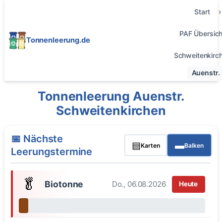
Start
PAF Übersich
Tonnenleerung.de
Schweitenkirc
Auenstr.
Tonnenleerung Auenstr.
Schweitenkirchen
📅 Nächste
▤
▬
Karten
Balken
Leerungstermine
🥬
Biotonne
Do., 06.08.2026
Heute