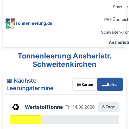
Start
PAF Übersich
Tonnenleerung.de
Schweitenkirc
Ansheristr
Tonnenleerung Ansheristr.
Schweitenkirchen
📅 Nächste
▤
▬
Karten
Balken
Leerungstermine
♻️
Wertstofftonne
Fr., 14.08.2026
6 Tage