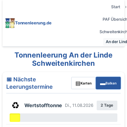
Start
PAF Übersich
Tonnenleerung.de
Schweitenkirc
An der Lin
Tonnenleerung An der Linde
Schweitenkirchen
📅 Nächste
▤
▬
Karten
Balken
Leerungstermine
♻️
Wertstofftonne
Di., 11.08.2026
2 Tage