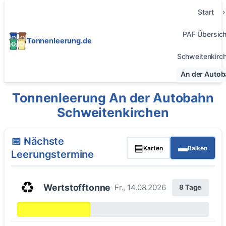
Start
PAF Übersich
Tonnenleerung.de
Schweitenkirc
An der Auto
Tonnenleerung An der Autobahn
Schweitenkirchen
📅 Nächste
▤
▬
Karten
Balken
Leerungstermine
♻️
Wertstofftonne
Fr., 14.08.2026
8 Tage