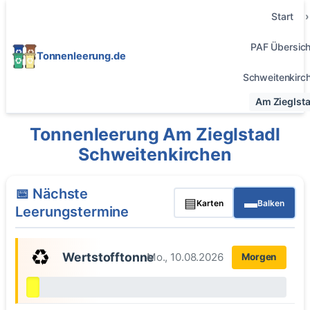
Start
PAF Übersich
Tonnenleerung.de
Schweitenkirc
Am Zieglsta
Tonnenleerung Am Zieglstadl
Schweitenkirchen
📅 Nächste
▤
▬
Karten
Balken
Leerungstermine
♻️
Wertstofftonne
Mo., 10.08.2026
Morgen