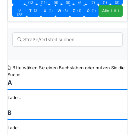
(13)
(11)
(6)
(5)
(6)
(7)
(1)
(8)
S
T
(3)
U
(1)
W
(8)
Z
(1)
Ö
(1)
Alle
(181)
(28)
👆 Bitte wählen Sie einen Buchstaben oder nutzen Sie die
Suche
A
Lade...
B
Lade...