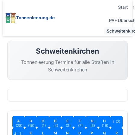
Start
Tonnenleerung.de
PAF Übersich
Schweitenkir
Schweitenkirchen
Tonnenleerung Termine für alle Straßen in
Schweitenkirchen
A
B
C
D
E
F
G
H
I
(2)
(28)
(15)
(1)
(4)
(3)
(7)
(5)
(16)
K
L
M
N
O
P
Q
R
J
(1)