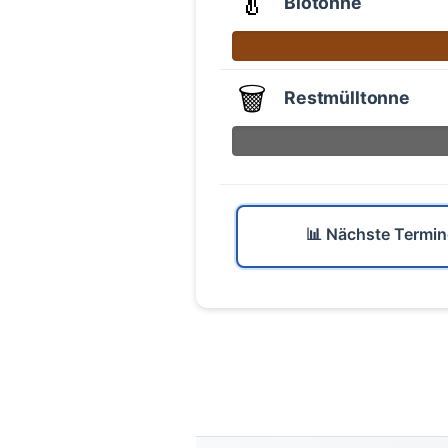
🥬
Biotonne
🗑️
Restmülltonne
📊 Nächste Termin