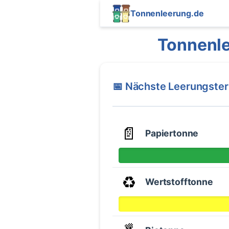
Tonnenleerung.de
Tonnenle
📅 Nächste Leerungste
📄
Papiertonne
♻️
Wertstofftonne