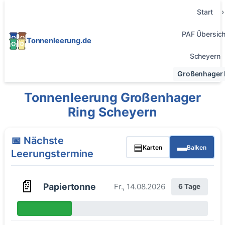
Start
PAF Übersich
Tonnenleerung.de
Scheyern
Großenhager 
Tonnenleerung Großenhager
Ring Scheyern
📅 Nächste
▤
▬
Karten
Balken
Leerungstermine
📄
Papiertonne
Fr., 14.08.2026
6 Tage