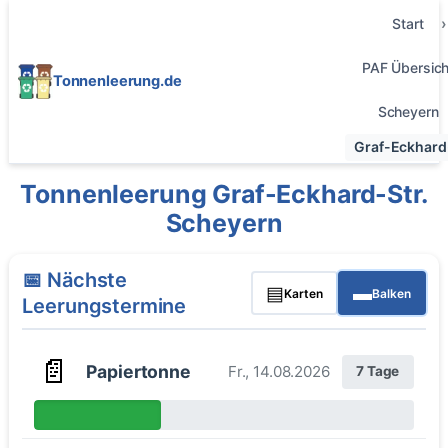
Start
PAF Übersich
Tonnenleerung.de
Scheyern
Graf-Eckhard-
Tonnenleerung Graf-Eckhard-Str.
Scheyern
📅 Nächste
▤
▬
Karten
Balken
Leerungstermine
📄
Papiertonne
Fr., 14.08.2026
7 Tage