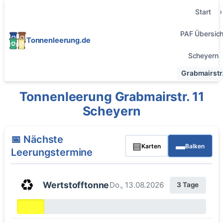
Start
PAF Übersich
Tonnenleerung.de
Scheyern
Grabmairstr.
Tonnenleerung Grabmairstr. 11
Scheyern
📅 Nächste
▤
▬
Karten
Balken
Leerungstermine
♻️
Wertstofftonne
Do., 13.08.2026
3 Tage