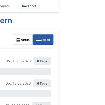
heyern
Gneisdorf
ern
▤
▬
Karten
Balken
Do., 13.08.2026
6 Tage
Do., 13.08.2026
6 Tage