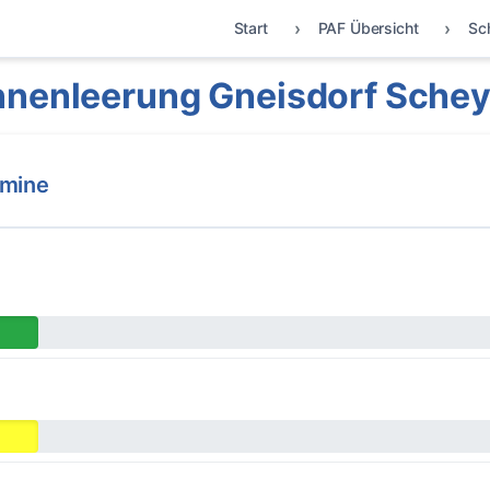
Start
PAF Übersicht
Sc
nnenleerung Gneisdorf Schey
rmine