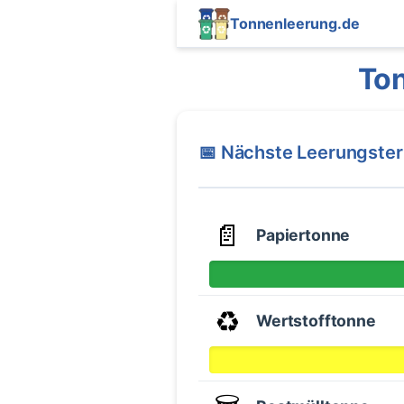
Tonnenleerung.de
To
📅 Nächste Leerungste
📄
Papiertonne
♻️
Wertstofftonne