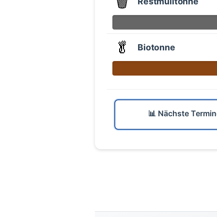
🗑️
Restmülltonne
🥬
Biotonne
📊 Nächste Termin