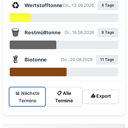
♻️
Wertstofftonne
Do., 13.08.2026
4 Tage
🗑️
Restmülltonne
Di., 18.08.2026
9 Tage
🥬
Biotonne
Do., 20.08.2026
11 Tage
📊 Nächste
📋 Alle
📤 Export
Termine
Termine