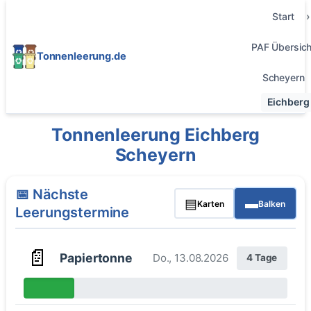
Start
PAF Übersich
Tonnenleerung.de
Scheyern
Eichberg
Tonnenleerung Eichberg
Scheyern
📅 Nächste
▤
▬
Karten
Balken
Leerungstermine
📄
Papiertonne
Do., 13.08.2026
4 Tage