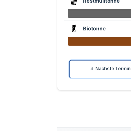
🗑️
Restmülltonne
🥬
Biotonne
📊 Nächste Termin