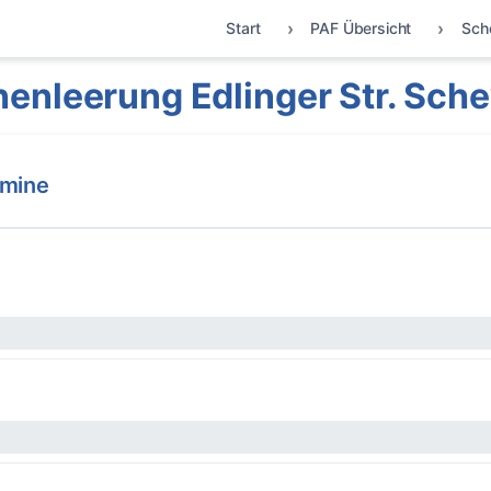
Start
PAF Übersicht
Sch
enleerung Edlinger Str. Sch
rmine