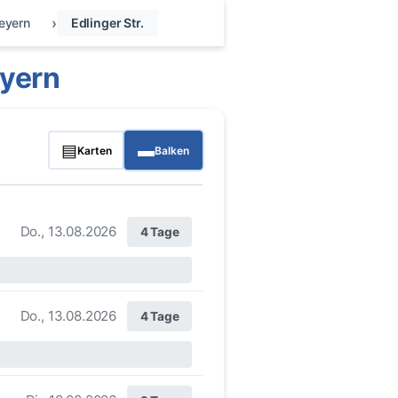
eyern
Edlinger Str.
eyern
▤
▬
Karten
Balken
Do., 13.08.2026
4 Tage
Do., 13.08.2026
4 Tage