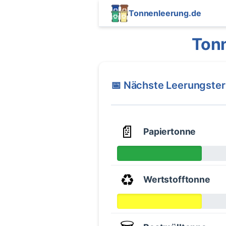
Tonnenleerung.de
Tonn
📅 Nächste Leerungste
📄
Papiertonne
♻️
Wertstofftonne