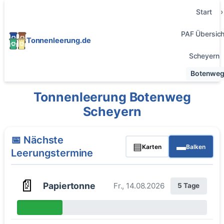
Start
PAF Übersich
Tonnenleerung.de
Scheyern
Botenwe
Tonnenleerung Botenweg
Scheyern
📅 Nächste
▤
▬
Karten
Balken
Leerungstermine
📄
Papiertonne
Fr., 14.08.2026
5 Tage