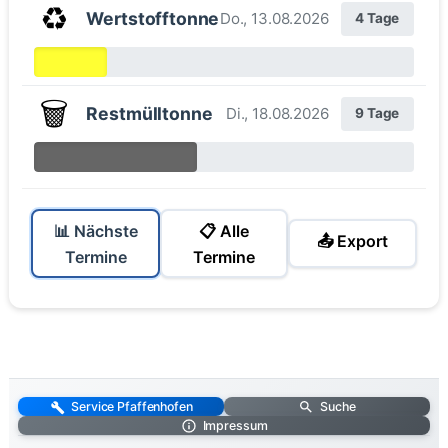
♻️
Wertstofftonne
Do., 13.08.2026
4 Tage
🗑️
Restmülltonne
Di., 18.08.2026
9 Tage
📊 Nächste
📋 Alle
📤 Export
Termine
Termine
Service Pfaffenhofen
Suche
Impressum