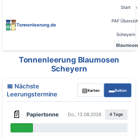
Start
PAF Übersich
Tonnenleerung.de
Scheyern
Blaumose
Tonnenleerung Blaumosen
Scheyern
📅 Nächste
▤
▬
Karten
Balken
Leerungstermine
📄
Papiertonne
Do., 13.08.2026
4 Tage