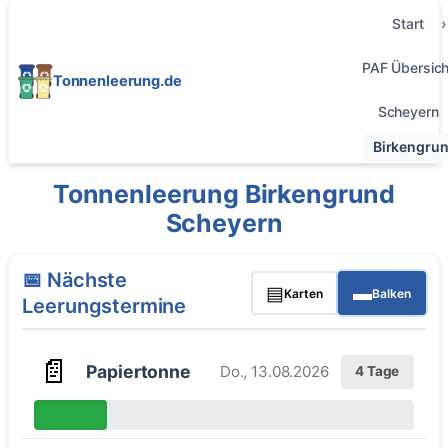
Start
PAF Übersich
Tonnenleerung.de
Scheyern
Birkengru
Tonnenleerung Birkengrund
Scheyern
📅 Nächste
▤
▬
Karten
Balken
Leerungstermine
📄
Papiertonne
Do., 13.08.2026
4 Tage