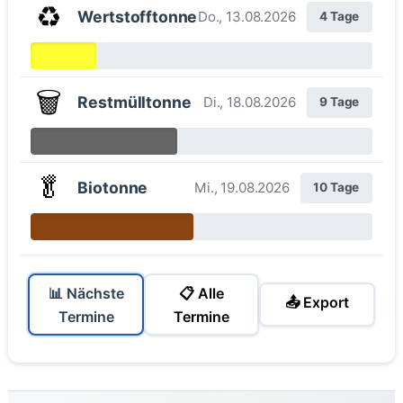
♻️
Wertstofftonne
Do., 13.08.2026
4 Tage
🗑️
Restmülltonne
Di., 18.08.2026
9 Tage
🥬
Biotonne
Mi., 19.08.2026
10 Tage
📊 Nächste
📋 Alle
📤 Export
Termine
Termine