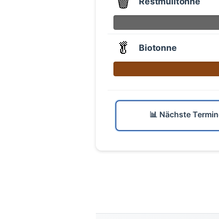
🗑️
Restmülltonne
🥬
Biotonne
📊 Nächste Termin