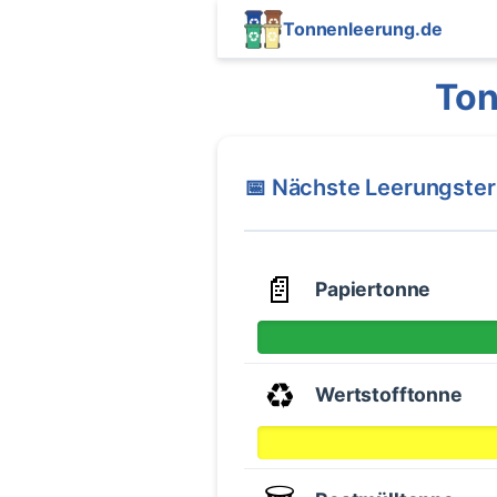
Tonnenleerung.de
Ton
📅 Nächste Leerungste
📄
Papiertonne
♻️
Wertstofftonne