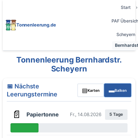
Start
PAF Übersich
Tonnenleerung.de
Scheyern
Bernhardst
Tonnenleerung Bernhardstr.
Scheyern
📅 Nächste
▤
▬
Karten
Balken
Leerungstermine
📄
Papiertonne
Fr., 14.08.2026
5 Tage