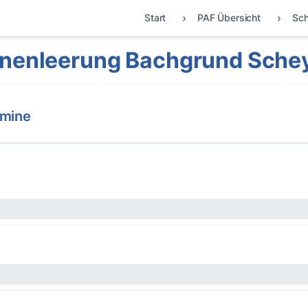
Start
PAF Übersicht
Sch
nenleerung Bachgrund Sche
rmine