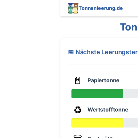
Tonnenleerung.de
Ton
📅 Nächste Leerungste
📄
Papiertonne
♻️
Wertstofftonne