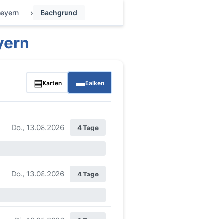
eyern
Bachgrund
yern
▤
▬
Karten
Balken
Do., 13.08.2026
4 Tage
Do., 13.08.2026
4 Tage