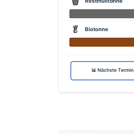
🗑️
Restmülltonne
🥬
Biotonne
📊 Nächste Termin