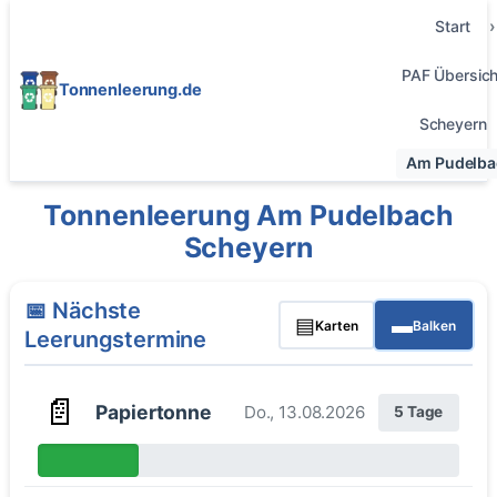
Start
PAF Übersich
Tonnenleerung.de
Scheyern
Am Pudelba
Tonnenleerung Am Pudelbach
Scheyern
📅 Nächste
▤
▬
Karten
Balken
Leerungstermine
📄
Papiertonne
Do., 13.08.2026
5 Tage