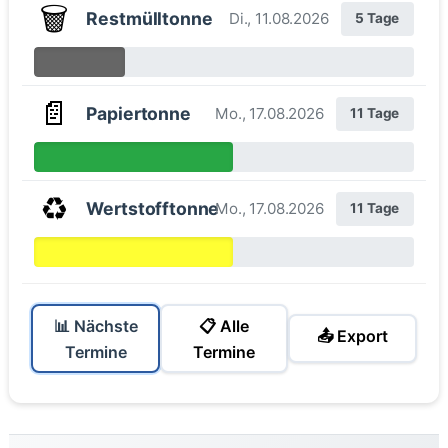
🗑️
Restmülltonne
Di., 11.08.2026
5 Tage
📄
Papiertonne
Mo., 17.08.2026
11 Tage
♻️
Wertstofftonne
Mo., 17.08.2026
11 Tage
📊 Nächste
📋 Alle
📤 Export
Termine
Termine