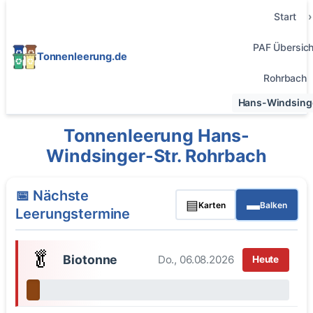
Start
PAF Übersich
Tonnenleerung.de
Rohrbach
Hans-Windsinge
Tonnenleerung Hans-
Windsinger-Str. Rohrbach
📅 Nächste
▤
▬
Karten
Balken
Leerungstermine
🥬
Biotonne
Do., 06.08.2026
Heute