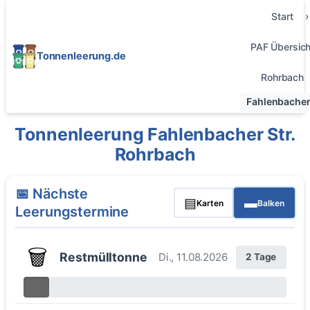
Start
PAF Übersich
Tonnenleerung.de
Rohrbach
Fahlenbacher 
Tonnenleerung Fahlenbacher Str.
Rohrbach
📅 Nächste
▤
▬
Karten
Balken
Leerungstermine
🗑️
Restmülltonne
Di., 11.08.2026
2 Tage