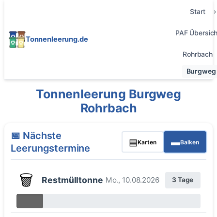
Start
PAF Übersich
Tonnenleerung.de
Rohrbach
Burgweg
Tonnenleerung Burgweg
Rohrbach
📅 Nächste
▤
▬
Karten
Balken
Leerungstermine
🗑️
Restmülltonne
Mo., 10.08.2026
3 Tage