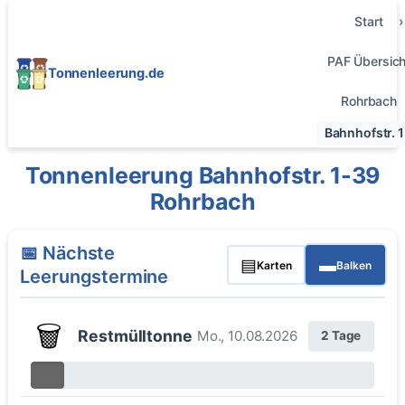
Start
PAF Übersich
Tonnenleerung.de
Rohrbach
Bahnhofstr. 
Tonnenleerung Bahnhofstr. 1-39
Rohrbach
📅 Nächste
▤
▬
Karten
Balken
Leerungstermine
🗑️
Restmülltonne
Mo., 10.08.2026
2 Tage