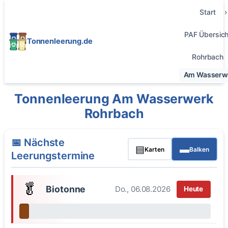
Start
PAF Übersich
Tonnenleerung.de
Rohrbach
Am Wasserw
Tonnenleerung Am Wasserwerk
Rohrbach
📅 Nächste
▤
▬
Karten
Balken
Leerungstermine
🥬
Biotonne
Do., 06.08.2026
Heute