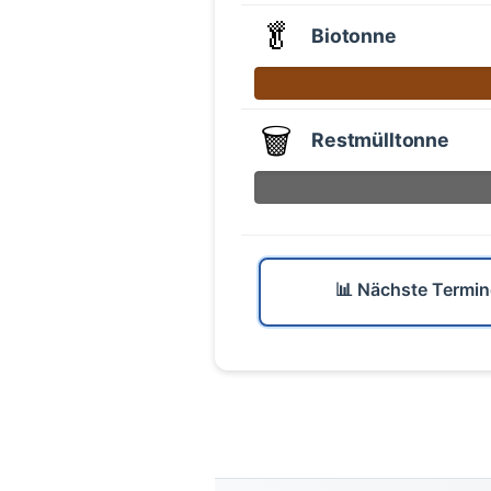
🥬
Biotonne
🗑️
Restmülltonne
📊 Nächste Termin