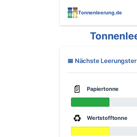
Tonnenleerung.de
Tonnenle
📅 Nächste Leerungste
📄
Papiertonne
♻️
Wertstofftonne