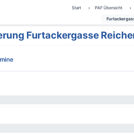
Start
PAF Übersicht
Furtackergas
erung Furtackergasse Reiche
rmine