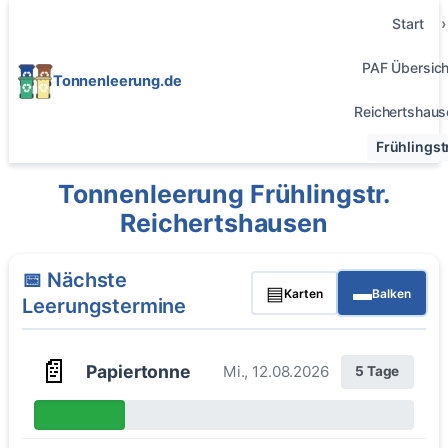
Start
PAF Übersich
Tonnenleerung.de
Reichertshaus
Frühlingstr
Tonnenleerung Frühlingstr.
Reichertshausen
📅 Nächste
▤
▬
Karten
Balken
Leerungstermine
📄
Papiertonne
Mi., 12.08.2026
5 Tage