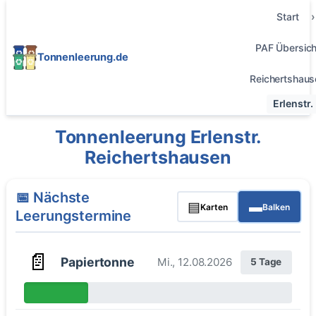
Start
PAF Übersich
Tonnenleerung.de
Reichertshaus
Erlenstr.
Tonnenleerung Erlenstr.
Reichertshausen
📅 Nächste
▤
▬
Karten
Balken
Leerungstermine
📄
Papiertonne
Mi., 12.08.2026
5 Tage