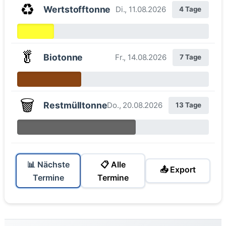
♻️
Wertstofftonne
Di., 11.08.2026
4 Tage
🥬
Biotonne
Fr., 14.08.2026
7 Tage
🗑️
Restmülltonne
Do., 20.08.2026
13 Tage
📊 Nächste
📋 Alle
📤 Export
Termine
Termine