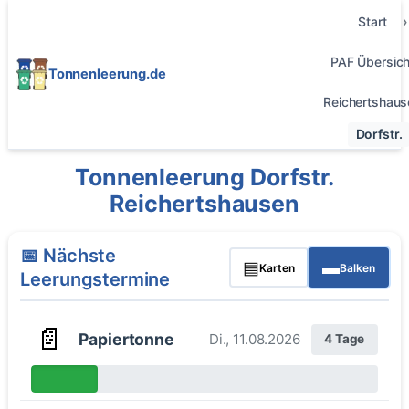
Start
PAF Übersich
Tonnenleerung.de
Reichertshaus
Dorfstr.
Tonnenleerung Dorfstr.
Reichertshausen
📅 Nächste
▤
▬
Karten
Balken
Leerungstermine
📄
Papiertonne
Di., 11.08.2026
4 Tage