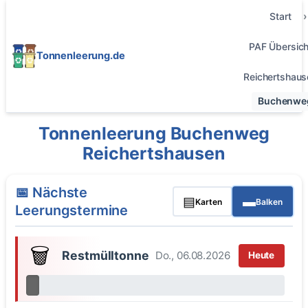
Start
PAF Übersich
Tonnenleerung.de
Reichertshaus
Buchenwe
Tonnenleerung Buchenweg
Reichertshausen
📅 Nächste
▤
▬
Karten
Balken
Leerungstermine
🗑️
Restmülltonne
Do., 06.08.2026
Heute