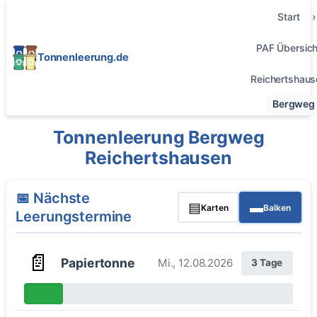
Start
PAF Übersich
Tonnenleerung.de
Reichertshaus
Bergweg
Tonnenleerung Bergweg
Reichertshausen
📅 Nächste
▤
▬
Karten
Balken
Leerungstermine
📄
Papiertonne
Mi., 12.08.2026
3 Tage