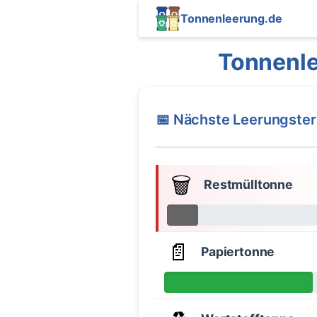
Tonnenleerung.de
Tonnenle
📅 Nächste Leerungste
🗑️
Restmülltonne
📄
Papiertonne