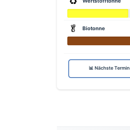
♻️
Wertstofftonne
🥬
Biotonne
📊 Nächste Termin