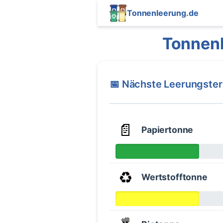
Tonnenleerung.de
Tonnenl
📅 Nächste Leerungste
📄
Papiertonne
♻️
Wertstofftonne