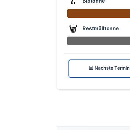
🥬
Biotonne
🗑️
Restmülltonne
📊 Nächste Termin