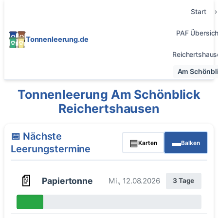
Start
PAF Übersich
Tonnenleerung.de
Reichertshaus
Am Schönbl
Tonnenleerung Am Schönblick
Reichertshausen
📅 Nächste
▤
▬
Karten
Balken
Leerungstermine
📄
Papiertonne
Mi., 12.08.2026
3 Tage