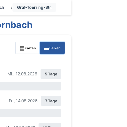
ch
Graf-Toerring-Str.
örnbach
▤
▬
Karten
Balken
Mi., 12.08.2026
5 Tage
Fr., 14.08.2026
7 Tage