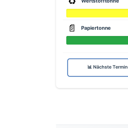
♻️
Wertstofftonne
📄
Papiertonne
📊 Nächste Termin