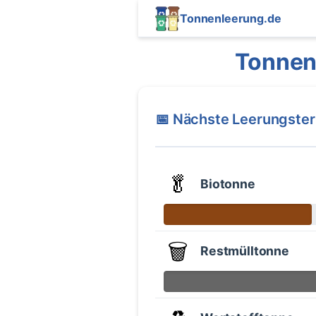
Tonnenleerung.de
Tonnen
📅 Nächste Leerungste
🥬
Biotonne
🗑️
Restmülltonne