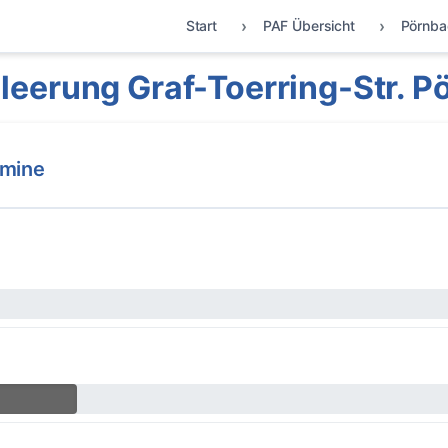
Start
PAF Übersicht
Pörnba
leerung Graf-Toerring-Str. P
rmine