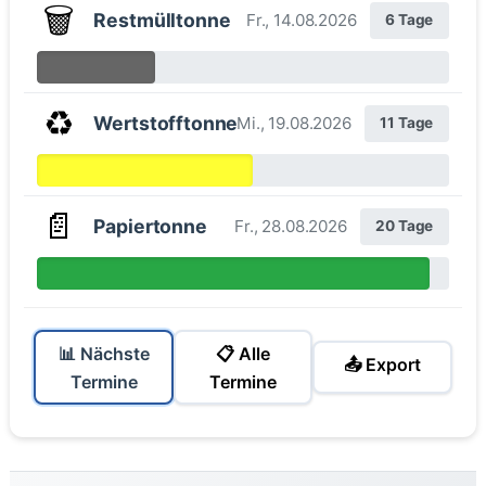
🗑️
Restmülltonne
Fr., 14.08.2026
6 Tage
♻️
Wertstofftonne
Mi., 19.08.2026
11 Tage
📄
Papiertonne
Fr., 28.08.2026
20 Tage
📊 Nächste
📋 Alle
📤 Export
Termine
Termine