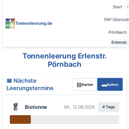
Start
PAF Übersich
Tonnenleerung.de
Pörnbach
Erlenstr.
Tonnenleerung Erlenstr.
Pörnbach
📅 Nächste
▤
▬
Karten
Balken
Leerungstermine
🥬
Biotonne
Mi., 12.08.2026
4 Tage