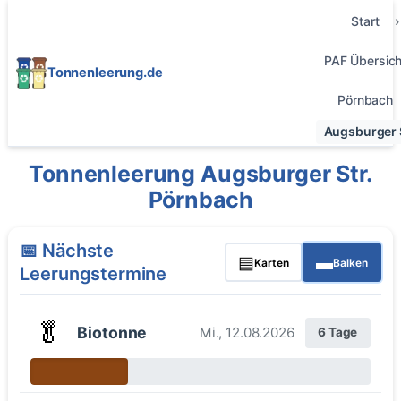
Start
PAF Übersich
Tonnenleerung.de
Pörnbach
Augsburger S
Tonnenleerung Augsburger Str.
Pörnbach
📅 Nächste
▤
▬
Karten
Balken
Leerungstermine
🥬
Biotonne
Mi., 12.08.2026
6 Tage