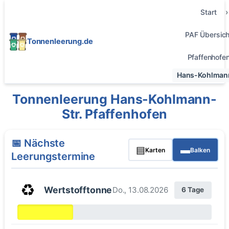
Start
PAF Übersich
Tonnenleerung.de
Pfaffenhofe
Hans-Kohlmann
Tonnenleerung Hans-Kohlmann-
Str. Pfaffenhofen
📅 Nächste
▤
▬
Karten
Balken
Leerungstermine
♻️
Wertstofftonne
Do., 13.08.2026
6 Tage